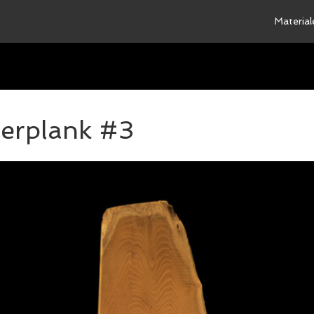
Material
eerplank #3