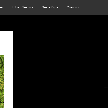
en
In het Nieuws
Siem Zijm
Contact